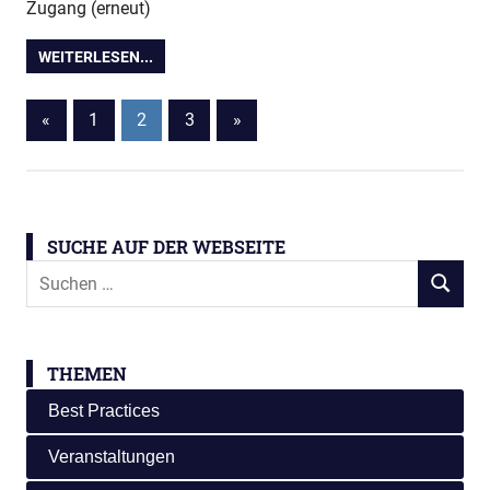
Zugang (erneut)
WEITERLESEN...
Seitennummerierung
Vorherige
Nächste
«
1
2
3
»
Beiträge
Beiträge
der
Beiträge
SUCHE AUF DER WEBSEITE
Suchen
SUCHEN
nach:
THEMEN
Best Practices
Veranstaltungen