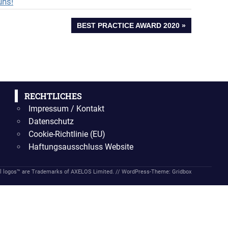
uns!
NÄCHSTER
BEST PRACTICE AWARD 2020
BEITRAG:
RECHTLICHES
Impressum / Kontakt
Datenschutz
Cookie-Richtlinie (EU)
Haftungsausschluss Website
 logos™ are Trademarks of AXELOS Limited. //
WordPress-Theme: Gridbox