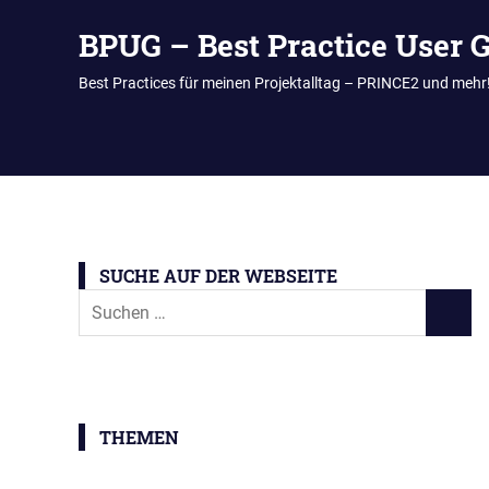
BPUG – Best Practice User 
Best Practices für meinen Projektalltag – PRINCE2 und mehr
Zum
Inhalt
springen
SUCHE AUF DER WEBSEITE
Suchen
SUCH
nach:
THEMEN