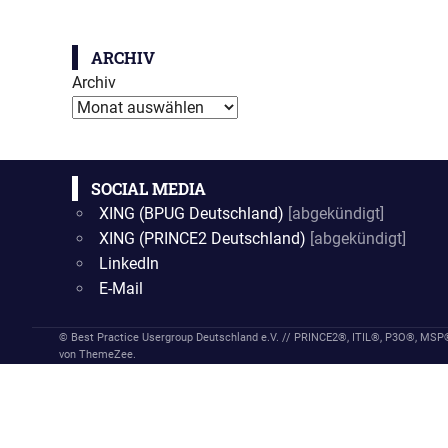
ARCHIV
Archiv
SOCIAL MEDIA
XING (BPUG Deutschland)
[abgekündigt]
XING (PRINCE2 Deutschland)
[abgekündigt]
LinkedIn
E-Mail
© Best Practice Usergroup Deutschland e.V. // PRINCE2®, ITIL®, P3O®, MS
von ThemeZee.