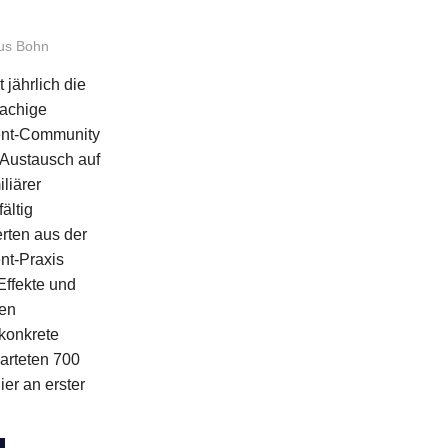
us Bohn
Allgemein
,
Kongresse
,
Partnerveranstaltung
,
Veranstaltungen
 jährlich die
rachige
nt-Community
Austausch auf
liärer
ältig
rten aus der
t-Praxis
Effekte und
den
 konkrete
warteten 700
ier an erster