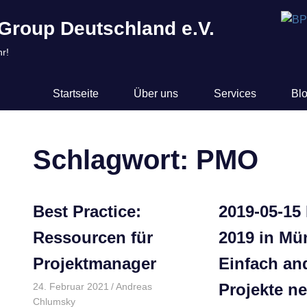
Group Deutschland e.V.
r!
Startseite
Über uns
Services
Bl
Schlagwort:
PMO
EN
Best Practice:
2019-05-15
Ressourcen für
2019 in Mü
Projektmanager
Einfach an
Projekte n
24. Februar 2021
Andreas
Chlumsky
Allgemein
,
Best Practice Info
,
Best Practices