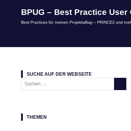
Zum
BPUG – Best Practice User 
Inhalt
springen
Best Practices für meinen Projektalltag – PRINCE2 und meh
SUCHE AUF DER WEBSEITE
Suchen
SUCH
nach:
THEMEN