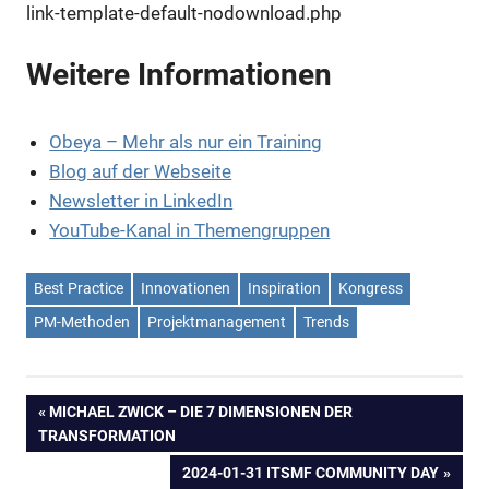
link-template-default-nodownload.php
Weitere Informationen
Obeya – Mehr als nur ein Training
Blog auf der Webseite
Newsletter in LinkedIn
YouTube-Kanal in Themengruppen
Best Practice
Innovationen
Inspiration
Kongress
PM-Methoden
Projektmanagement
Trends
Beitragsnavigation
VORHERIGER
MICHAEL ZWICK – DIE 7 DIMENSIONEN DER
BEITRAG:
TRANSFORMATION
NÄCHSTER
2024-01-31 ITSMF COMMUNITY DAY