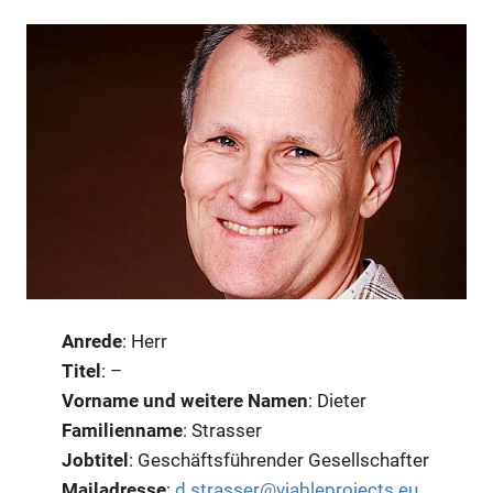
Anrede
: Herr
Titel
: –
Vorname und weitere Namen
: Dieter
Familienname
: Strasser
Jobtitel
: Geschäftsführender Gesellschafter
Mailadresse
:
d.strasser@viableprojects.eu