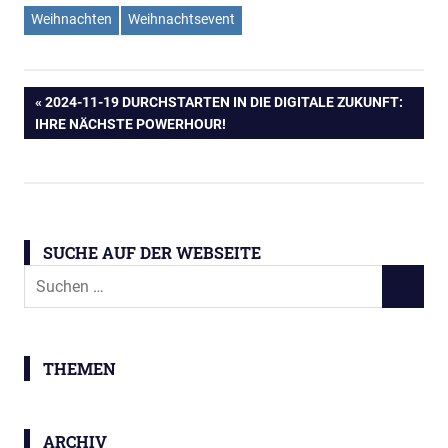
Weihnachten
Weihnachtsevent
Beitragsnavigation
VORHERIGER
2024-11-19 DURCHSTARTEN IN DIE DIGITALE ZUKUNFT:
BEITRAG:
IHRE NÄCHSTE POWERHOUR!
SUCHE AUF DER WEBSEITE
Suchen
SUCHEN
nach:
THEMEN
ARCHIV