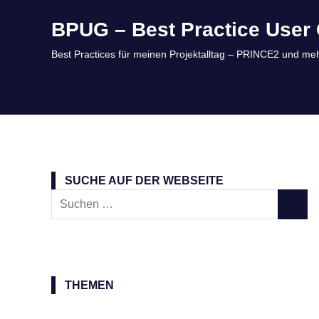
Zum
BPUG – Best Practice User 
Inhalt
springen
Best Practices für meinen Projektalltag – PRINCE2 und meh
SUCHE AUF DER WEBSEITE
Suchen
SUCH
nach:
THEMEN