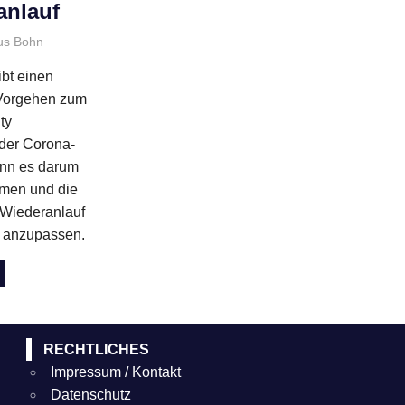
anlauf
us Bohn
Allgemein
,
BPUG Live
,
Veranstaltungen
bt einen
 Vorgehen zum
ty
der Corona-
enn es darum
hmen und die
 Wiederanlauf
d anzupassen.
RECHTLICHES
Impressum / Kontakt
Datenschutz