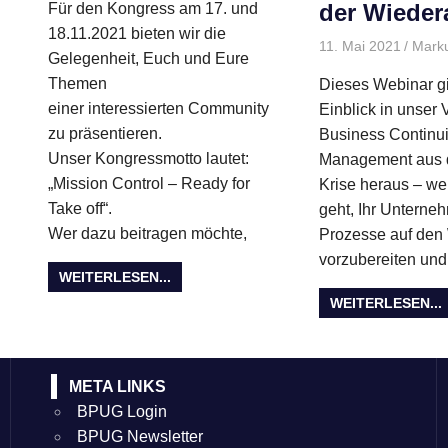
der Wieder
Für den Kongress am 17. und
18.11.2021 bieten wir die
11. Mai 2021
Mark
Gelegenheit, Euch und Eure
Themen
Dieses Webinar gi
einer interessierten Community
Einblick in unser
zu präsentieren.
Business Continui
Unser Kongressmotto lautet:
Management aus 
„Mission Control – Ready for
Krise heraus – w
Take off“.
geht, Ihr Unterne
Wer dazu beitragen möchte,
Prozesse auf den
vorzubereiten un
WEITERLESEN...
WEITERLESEN...
META LINKS
BPUG Login
BPUG Newsletter