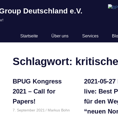
Group Deutschland e.V.
r!
Startseite
Über uns
Services
Bl
Schlagwort:
kritisch
EN
BPUG Kongress
2021-05-2
2021 – Call for
live: Best 
Papers!
für den W
“neuen Nor
7. September 2021
Markus Bohn
Allgemein
,
Kongresse