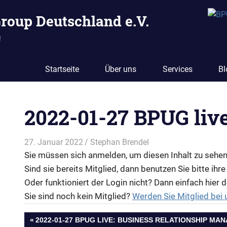
Group Deutschland e.V.
!
Startseite
Über uns
Services
Bl
2022-01-27 BPUG liv
27. Januar 2022
Stephan Brendel
Supplement
EN
Sie müssen sich anmelden, um diesen Inhalt zu sehen
Sind sie bereits Mitglied, dann benutzen Sie bitte ihre
Oder funktioniert der Login nicht? Dann einfach hier 
Sie sind noch kein Mitglied?
Werden Sie Mitglied bei 
Beitragsnavigation
VORHERIGER
2022-01-27 BPUG LIVE: BUSINESS RELATIONSHIP MA