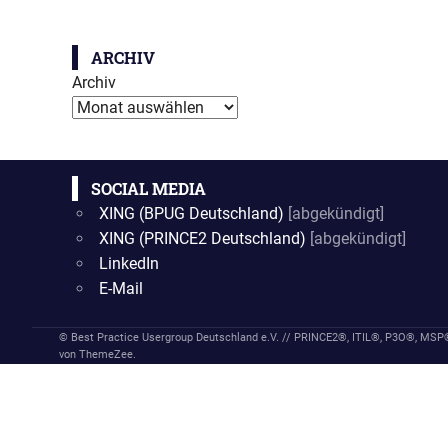
ARCHIV
Archiv
SOCIAL MEDIA
XING (BPUG Deutschland)
[abgekündigt]
XING (PRINCE2 Deutschland)
[abgekündigt]
LinkedIn
E-Mail
© Best Practice Usergroup Deutschland e.V. // PRINCE2®, ITIL®, P3O®, MS
von ThemeZee.