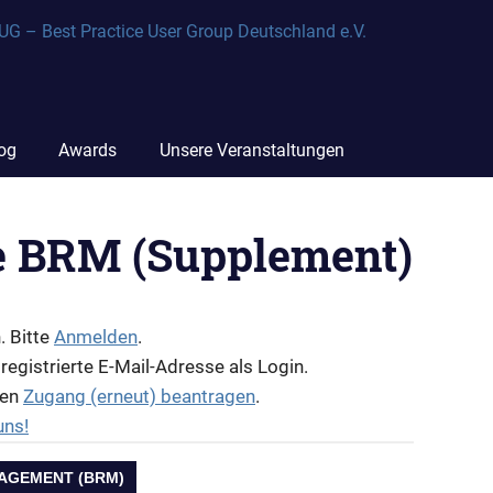
og
Awards
Unsere Veranstaltungen
e BRM (Supplement)
. Bitte
Anmelden
.
 registrierte E-Mail-Adresse als Login.
den
Zugang (erneut) beantragen
.
uns!
NAGEMENT (BRM)