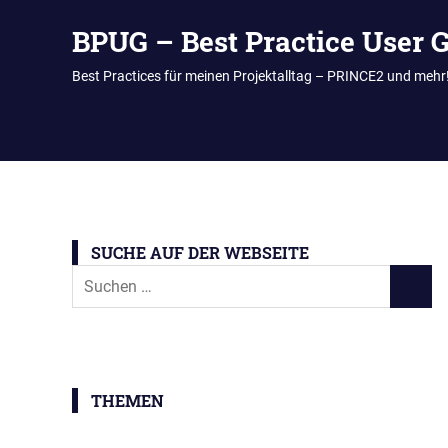
BPUG – Best Practice User 
Best Practices für meinen Projektalltag – PRINCE2 und mehr
Zum
Inhalt
springen
SUCHE AUF DER WEBSEITE
Suchen
SUCH
nach:
THEMEN