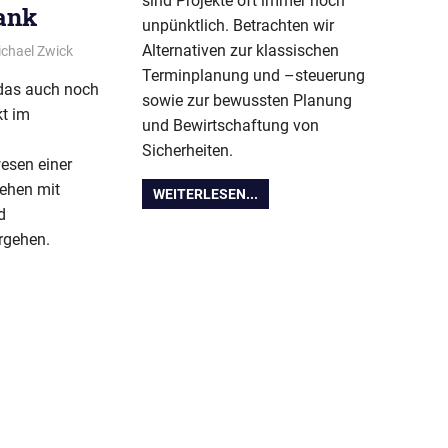
sind Projekte oft immer noch
Bank
unpünktlich. Betrachten wir
Alternativen zur klassischen
chael Zwick
BPUG-Symposium-2024
Terminplanung und –steuerung
 das auch noch
sowie zur bewussten Planung
kt im
und Bewirtschaftung von
Sicherheiten.
esen einer
ehen mit
WEITERLESEN...
d
rgehen.