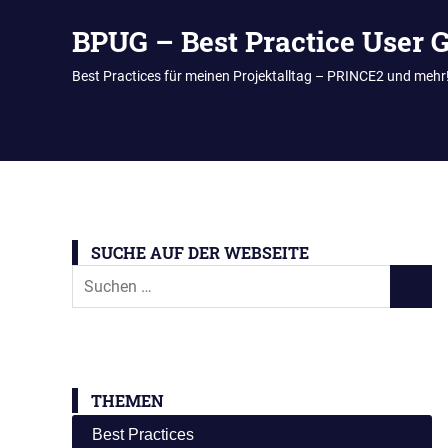
BPUG – Best Practice User 
Best Practices für meinen Projektalltag – PRINCE2 und mehr
Zum
Inhalt
springen
SUCHE AUF DER WEBSEITE
Suchen
SUCHE
nach:
THEMEN
Best Practices