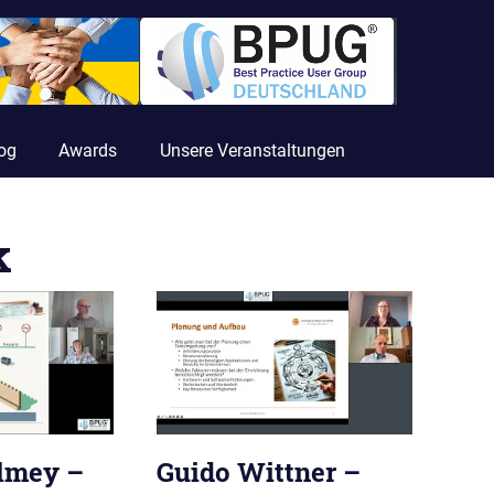
og
Awards
Unsere Veranstaltungen
k
lmey –
Guido Wittner –