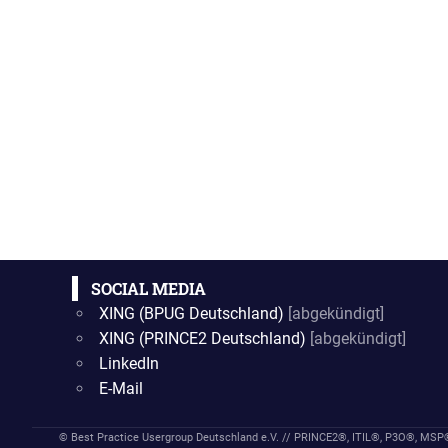
SOCIAL MEDIA
XING (BPUG Deutschland)
[abgekündigt]
XING (PRINCE2 Deutschland)
[abgekündigt]
LinkedIn
E-Mail
© Best Practice Usergroup Deutschland e.V. // PRINCE2®, ITIL®, P3O®, MS