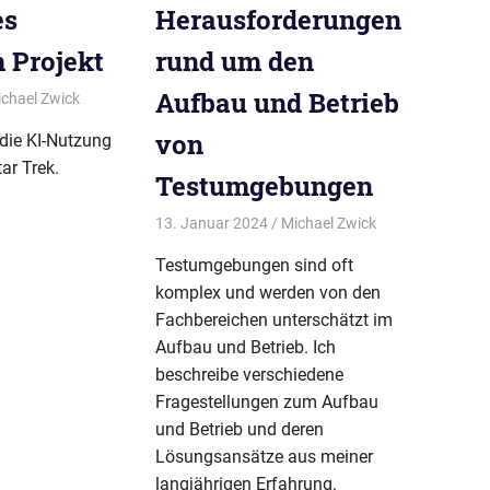
es
Herausforderungen
 Projekt
rund um den
Aufbau und Betrieb
chael Zwick
BPUG-Symposium-2024
von
 die KI-Nutzung
ngen
ar Trek.
Testumgebungen
13. Januar 2024
Michael Zwick
BPUG-
Symposium-
Testumgebungen sind oft
2024
komplex und werden von den
Fachbereichen unterschätzt im
Aufbau und Betrieb. Ich
beschreibe verschiedene
Fragestellungen zum Aufbau
und Betrieb und deren
Lösungsansätze aus meiner
langjährigen Erfahrung.