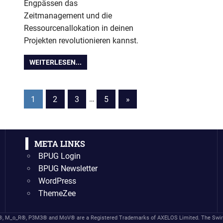
Engpässen das
Zeitmanagement und die
Ressourcenallokation in deinen
Projekten revolutionieren kannst.
WEITERLESEN...
Seitennummerierung
Nächste
1
2
3
…
5
»
Beiträge
der
Beiträge
META LINKS
BPUG Login
BPUG Newsletter
WordPress
ThemeZee
P®, M_o_R®, P3M3® and MoV® are a Registered Trademarks of AXELOS Limited. The Swirl