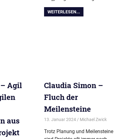
WEITERLESEN...
 – Agil
Claudia Simon –
gilen
Fluch der
Meilensteine
n aus
13. Januar 2024
Michael Zwick
BPUG-
Symposium-
rojekt
Trotz Planung und Meilensteine
2024