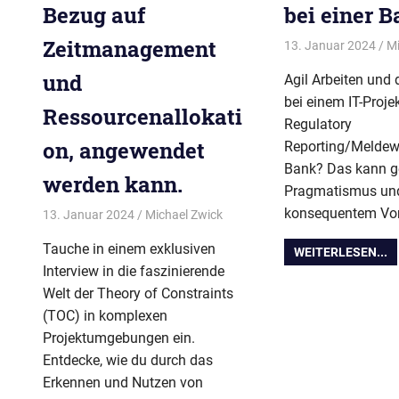
Bezug auf
bei einer 
Zeitmanagement
13. Januar 2024
Mi
und
Agil Arbeiten und
bei einem IT-Proje
Ressourcenallokati
Regulatory
on, angewendet
Reporting/Meldew
Bank? Das kann g
werden kann.
Pragmatismus un
konsequentem Vo
13. Januar 2024
Michael Zwick
BPUG-Symposium-2024
Tauche in einem exklusiven
WEITERLESEN...
Interview in die faszinierende
Welt der Theory of Constraints
(TOC) in komplexen
Projektumgebungen ein.
Entdecke, wie du durch das
Erkennen und Nutzen von