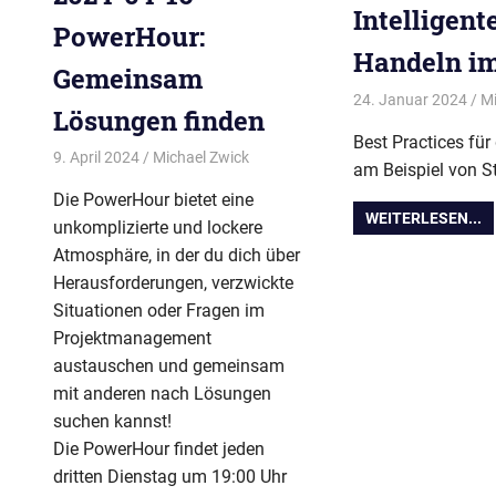
Intelligent
PowerHour:
Handeln im
Gemeinsam
24. Januar 2024
Mi
Lösungen finden
Best Practices für
9. April 2024
Michael Zwick
Allgemein
,
PowerHour
,
Veranstaltu
am Beispiel von St
Die PowerHour bietet eine
WEITERLESEN...
unkomplizierte und lockere
Atmosphäre, in der du dich über
Herausforderungen, verzwickte
Situationen oder Fragen im
Projektmanagement
austauschen und gemeinsam
mit anderen nach Lösungen
suchen kannst!
Die PowerHour findet jeden
dritten Dienstag um 19:00 Uhr