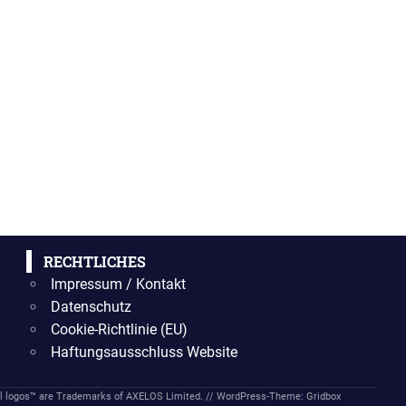
RECHTLICHES
Impressum / Kontakt
Datenschutz
Cookie-Richtlinie (EU)
Haftungsausschluss Website
 logos™ are Trademarks of AXELOS Limited. //
WordPress-Theme: Gridbox