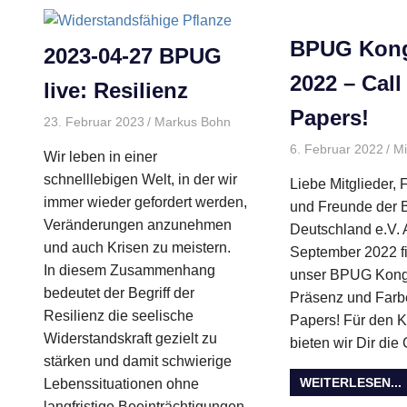
BPUG Kong
2023-04-27 BPUG
2022 – Call
live: Resilienz
Papers!
23. Februar 2023
Markus Bohn
Allgemein
,
BPUG Live
,
Verans
6. Februar 2022
Mi
Wir leben in einer
schnelllebigen Welt, in der wir
Liebe Mitglieder,
immer wieder gefordert werden,
und Freunde der
Veränderungen anzunehmen
Deutschland e.V. 
und auch Krisen zu meistern.
September 2022 fin
In diesem Zusammenhang
unser BPUG Kongre
bedeutet der Begriff der
Präsenz und Farbe
Resilienz die seelische
Papers! Für den 
Widerstandskraft gezielt zu
bieten wir Dir die
stärken und damit schwierige
WEITERLESEN...
Lebenssituationen ohne
langfristige Beeinträchtigungen