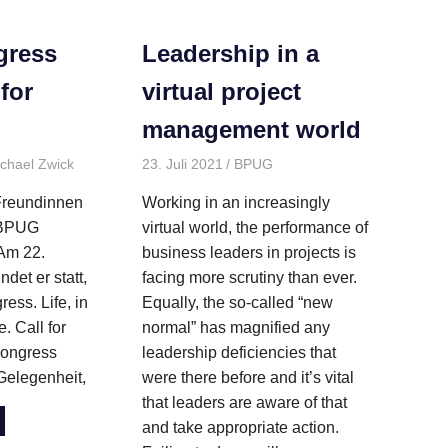
ress
Leadership in a
 for
virtual project
management world
taltungen
chael Zwick
Kongresse
23. Juli 2021
BPUG
Allgemein
,
Best Practices
,
XING Archiv
 Freundinnen
Working in an increasingly
 BPUG
virtual world, the performance of
Am 22.
business leaders in projects is
det er statt,
facing more scrutiny than ever.
ss. Life, in
Equally, the so-called “new
. Call for
normal” has magnified any
Kongress
leadership deficiencies that
 Gelegenheit,
were there before and it’s vital
that leaders are aware of that
and take appropriate action.