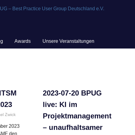
og
Awards
Unsere Veranstaltungen
 ITSM
2023-07-20 BPUG
2023
live: KI im
Projektmanagement
el Zwick
Allgemein
,
Kongresse
,
Partnerveranstaltung
,
Veranstaltungen
– unaufhaltsamer
mber 2023
tSMF den