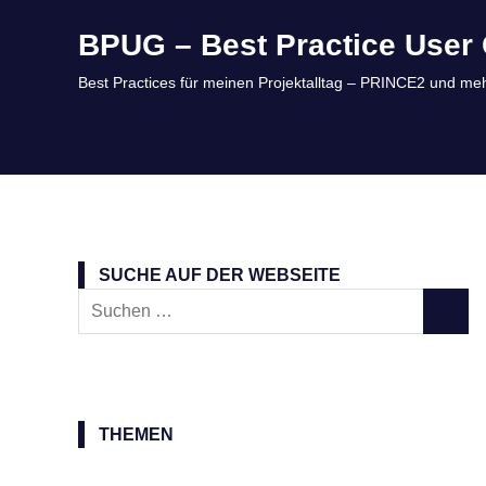
Zum
BPUG – Best Practice User 
Inhalt
springen
Best Practices für meinen Projektalltag – PRINCE2 und meh
SUCHE AUF DER WEBSEITE
Suchen
SUCH
nach:
THEMEN