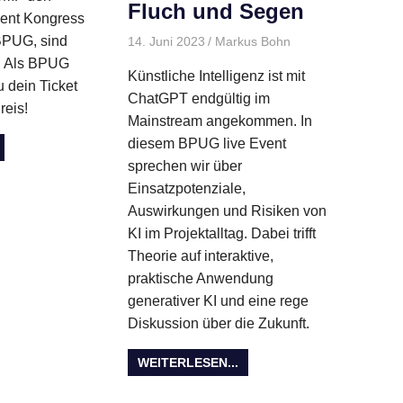
Fluch und Segen
ent Kongress
 BPUG, sind
14. Juni 2023
Markus Bohn
Allgemein
,
BPUG
Live
,
F. Als BPUG
Künstliche Intelligenz ist mit
Veranstaltungen
u dein Ticket
ChatGPT endgültig im
reis!
Mainstream angekommen. In
diesem BPUG live Event
sprechen wir über
Einsatzpotenziale,
Auswirkungen und Risiken von
KI im Projektalltag. Dabei trifft
Theorie auf interaktive,
praktische Anwendung
generativer KI und eine rege
Diskussion über die Zukunft.
WEITERLESEN...