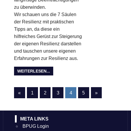
zu überwinden.
Wir schauen uns die 7 Säulen
der Resilienz mit praktischen
Tipps an, da diese ein
hilfreiches Gerüst zur Steigerung
der eigenen Resilienz darstellen
und tauschen unsere eigenen
Erfahrungen zur Resilienz aus.
WEITERLESEN...
Seitennummerierung
Vorherige
Nächste
«
1
2
3
4
5
»
Beiträge
Beiträge
der
Beiträge
META LINKS
BPUG Login