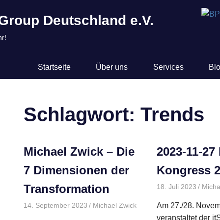
Group Deutschland e.V.
r!
Startseite
Über uns
Services
Bl
Schlagwort:
Trends
EN
Michael Zwick – Die
2023-11-27
7 Dimensionen der
Kongress 
Transformation
18. Juli 2023
Micha
14. September 2023
Michael Zwick
BPUG-Symposium-2024
Am 27./28. Nove
veranstaltet der i