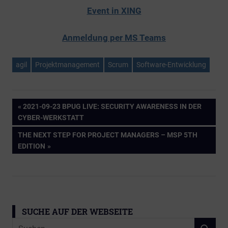
Event in
XING
Anmeldung per MS Teams
agil
Projektmanagement
Scrum
Software-Entwicklung
Beitragsnavigation
VORHERIGER
2021-09-23 BPUG LIVE: SECURITY AWARENESS IN DER
BEITRAG:
CYBER-WERKSTATT
NÄCHSTER
THE NEXT STEP FOR PROJECT MANAGERS – MSP 5TH
BEITRAG:
EDITION
SUCHE AUF DER WEBSEITE
Suchen