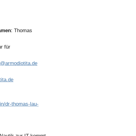
amen
: Thomas
r für
@armodiotita.de
ita.de
in/dr-thomas-lau-
Nautik zur IT kommt.