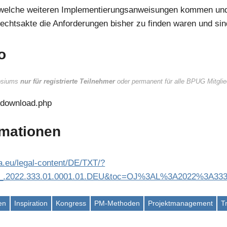
, welche weiteren Implementierungsanweisungen kommen und
htsakte die Anforderungen bisher zu finden waren und sin
o
osiums
nur
für registrierte Teilnehmer
oder permanent für alle BPUG Mitglie
nodownload.php
rmationen
pa.eu/legal-content/DE/TXT/?
.L_.2022.333.01.0001.01.DEU&toc=OJ%3AL%3A2022%3A3
en
Inspiration
Kongress
PM-Methoden
Projektmanagement
T