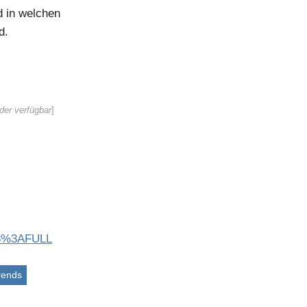
 in welchen
d.
der verfügbar
]
33%3AFULL
rends