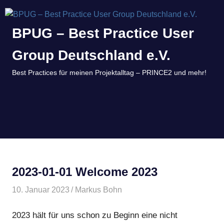
BPUG – Best Practice User
Group Deutschland e.V.
Best Practices für meinen Projektalltag – PRINCE2 und mehr!
MENÜ
Zum
Inhalt
springen
2023-01-01 Welcome 2023
10. Januar 2023
Markus Bohn
Allgemein
,
BPUG Live
2023 hält für uns schon zu Beginn eine nicht