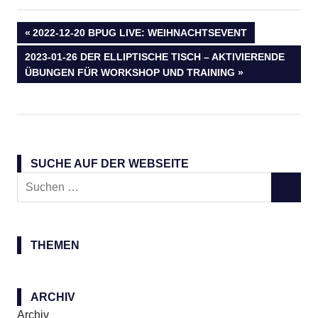
Beitragsnavigation
VORHERIGER
2022-12-20 BPUG LIVE: WEIHNACHTSEVENT
BEITRAG:
NÄCHSTER
2023-01-26 DER ELLIPTISCHE TISCH – AKTIVIERENDE
BEITRAG:
ÜBUNGEN FÜR WORKSHOP UND TRAINING
SUCHE AUF DER WEBSEITE
Suchen
SUCHE
nach:
THEMEN
ARCHIV
Archiv